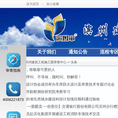
设为首页
|
加入收藏
关闭
网站首页
关于我们
通知公告
流程专
当前位置：
滨州建筑工程施工图审查中心
->
头条
审查指南
“八一”慰问，致敬最可爱的人
·
AI帮办｜免呼叫、不等候，随时问、秒解答！
·
滨州市勘察设计协会成功举办车库防火设计及审查技术专题讨论会
·
中心赴济南市勘察测绘研究院考察学习
·
4006221873
我中心申报的省住房城乡建设科技计划项目顺利通过验收
·
【一面锦旗·一股暖流·一份责任】交通银行股份有限公司滨州分行赠
·
中心技术人员赴滨化集团开展建设工程消防专项技术交流
·