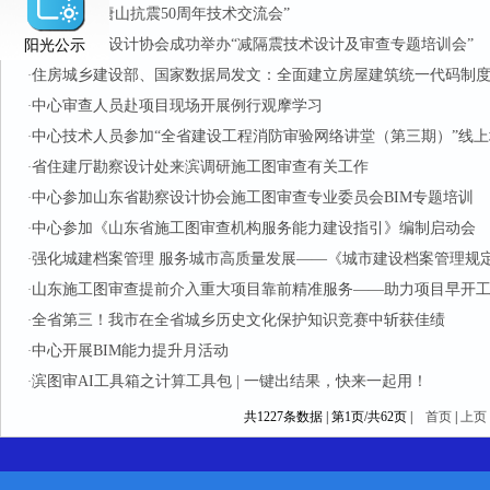
中心参加“唐山抗震50周年技术交流会”
·
阳光公示
滨州市勘察设计协会成功举办“减隔震技术设计及审查专题培训会”
·
住房城乡建设部、国家数据局发文：全面建立房屋建筑统一代码制
·
中心审查人员赴项目现场开展例行观摩学习
·
中心技术人员参加“全省建设工程消防审验网络讲堂（第三期）”线
·
省住建厅勘察设计处来滨调研施工图审查有关工作
·
中心参加山东省勘察设计协会施工图审查专业委员会BIM专题培训
·
中心参加《山东省施工图审查机构服务能力建设指引》编制启动会
·
强化城建档案管理 服务城市高质量发展——《城市建设档案管理规
·
山东施工图审查提前介入重大项目靠前精准服务——助力项目早开
·
全省第三！我市在全省城乡历史文化保护知识竞赛中斩获佳绩
·
中心开展BIM能力提升月活动
·
滨图审AI工具箱之计算工具包 | 一键出结果，快来一起用！
·
共1227条数据 | 第1页/共62页 |
首页
|
上页