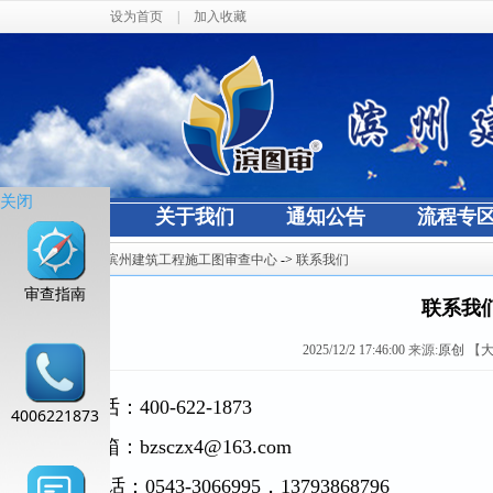
设为首页
|
加入收藏
关闭
网站首页
关于我们
通知公告
流程专
当前位置：
滨州建筑工程施工图审查中心
->
联系我们
审查指南
联系我
2025/12/2 17:46:00
来源:
原创
【
咨询电话：400-622-1873
4006221873
投诉邮箱：bzsczx4@163.com
投诉电话：0543-3066995，13793868796