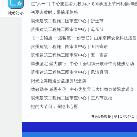
过“六一”｜中心志愿者到校为小飞同学送上节日礼物和
·
阳光公示
初夏杏黄时，采摘乐悠悠
·
滨州建筑工程施工图审查中心｜护士节
·
滨州建筑工程施工图审查中心｜母亲节
·
【一面锦旗·一股暖流·一份责任】山东京博农化科技股
·
滨州建筑工程施工图审查中心｜五四寄语
·
滨州建筑工程施工图审查中心｜五一寄语
·
脚步坚定 聚力前行 | 中心工会组织开展环中海徒步活动
·
滨州建筑工程施工图审查中心｜风清月明
·
阳光之翼赠送公益服务纪念牌
·
致敬勤奋 感恩有你 | 中心为樊宝云大姐举办荣退欢送会
·
滨州建筑工程施工图审查中心｜三八节祝福
·
她的大节日，圆她小心愿
·
共939条数据 | 第1页/共47页