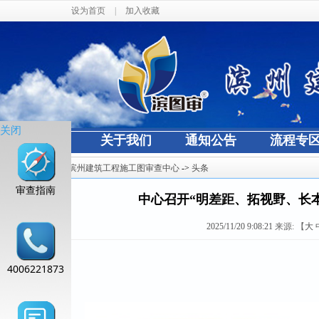
设为首页
|
加入收藏
关闭
网站首页
关于我们
通知公告
流程专
当前位置：
滨州建筑工程施工图审查中心
->
头条
审查指南
中心召开“明差距、拓视野、长
2025/11/20 9:08:21
来源:
【
大
4006221873