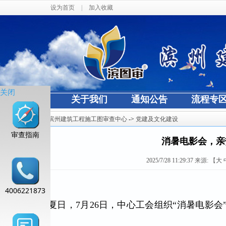
设为首页
|
加入收藏
关闭
网站首页
关于我们
通知公告
流程专
当前位置：
滨州建筑工程施工图审查中心
->
党建及文化建设
审查指南
消暑电影会，亲
2025/7/28 11:29:37
来源:
【
大
4006221873
炎炎夏日，7月26日，中心工会组织“消暑电影会
的好时光。