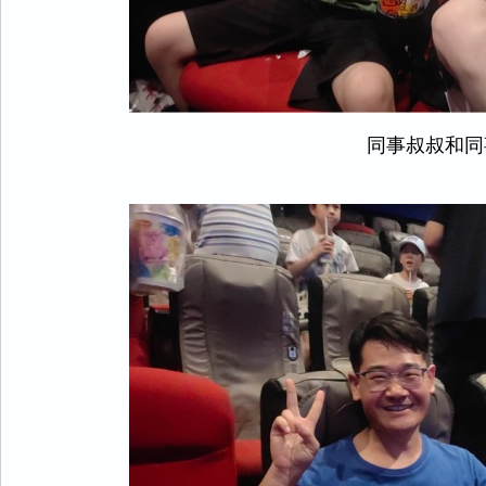
同事叔叔和同