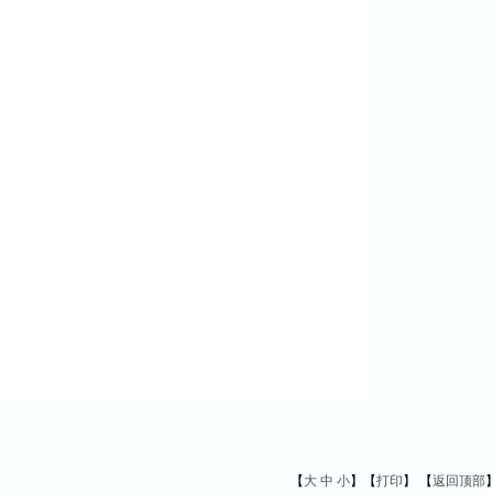
【
大
中
小
】【
打印
】
【
返回顶部