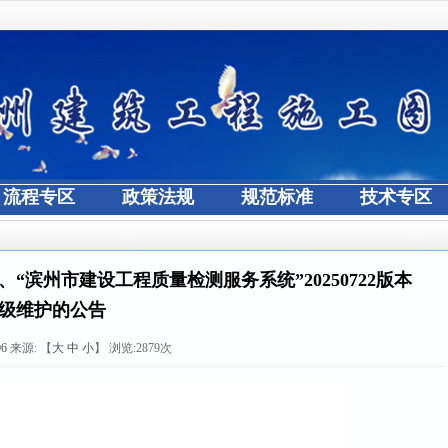
流程专区
政策法规
规范标准
技术专区
“滨州市建设工程质量检测服务系统”20250722版本
级维护的公告
06
来源:
【
大
中
小
】 浏览:
2879
次