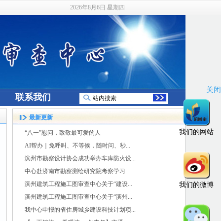
2026年8月6日 星期四
关闭
联系我们
最新更新
我们的网站
“八一”慰问，致敬最可爱的人
AI帮办｜免呼叫、不等候，随时问、秒...
滨州市勘察设计协会成功举办车库防火设...
中心赴济南市勘察测绘研究院考察学习
滨州建筑工程施工图审查中心关于“建设...
我们的微博
滨州建筑工程施工图审查中心关于“滨州...
我中心申报的省住房城乡建设科技计划项...