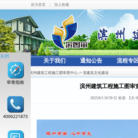
设为首页
|
加入收藏
关闭
网站首页
关于我们
通知公告
流程专
当前位置：
滨州建筑工程施工图审查中心
->
党建及文化建设
审查指南
滨州建筑工程施工图审查
2025/6/3 10:59:32
来源:
【
大
4006221873