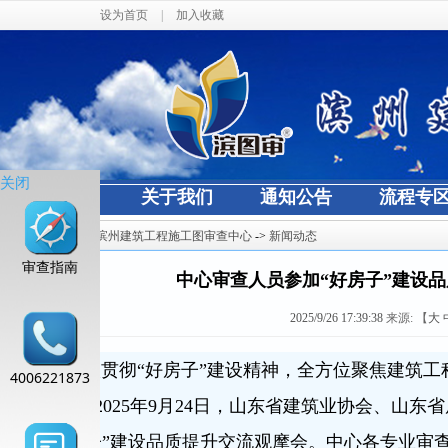
设为首页
|
加入收藏
关闭
网站首页
关于我们
通知公告
流程专
当前位置：
滨州建筑工程施工图审查中心
->
新闻动态
审查指南
中心审查人员参加“好房子”建设
2025/9/26 17:39:38
来源:
【
大
为深入贯彻“好房子”建设精神，全方位聚焦建筑工
4006221873
范住宅，2025年9月24日，山东省建筑业协会、山
了“好房子”建设品质提升交流观摩会。中心各专业审