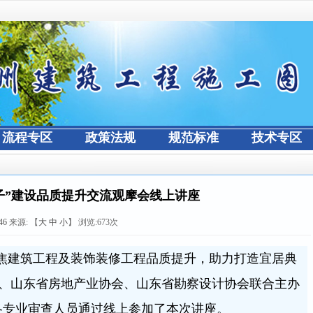
流程专区
政策法规
规范标准
技术专区
子”建设品质提升交流观摩会线上讲座
:46
来源:
【
大
中
小
】 浏览:
673
次
焦建筑工程及装饰装修工程品质提升，助力打造宜居典
协会、山东省房地产业协会、山东省勘察设计协会联合主办
各专业审查人员通过线上参加了本次讲座。