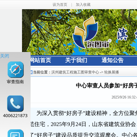
设为首页
|
加入收藏
关闭
网站首页
关于我们
通知公告
当前位置：
滨州建筑工程施工图审查中心
->
轮换展播
审查指南
中心审查人员参加“好房
2025/9/26 16:32
为深入贯彻“好房子”建设精神，全方位聚
4006221873
范住宅，2025年9月24日，山东省建筑业
了“好房子”建设品质提升交流观摩会。中心