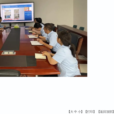
【
大
中
小
】【
打印
】
【
返回顶部